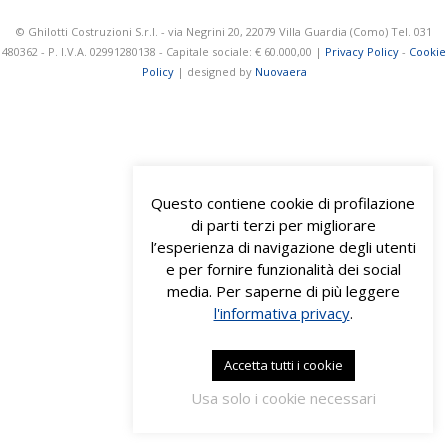
© Ghilotti Costruzioni S.r.l. - via Negrini 20, 22079 Villa Guardia (Como) Tel. 031
480362 - P. I.V.A. 02991280138 - Capitale sociale: € 60.000,00 |
Privacy Policy
-
Cookie
Policy
| designed by
Nuovaera
Questo contiene cookie di profilazione
di parti terzi per migliorare
l’esperienza di navigazione degli utenti
e per fornire funzionalità dei social
media. Per saperne di più leggere
l'informativa privacy
.
Accetta tutti i cookie
Usa solo i cookie necessari